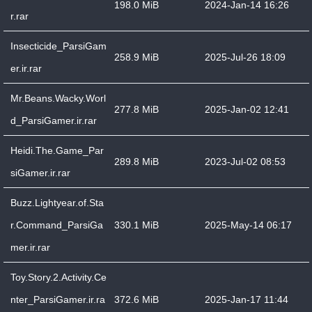
198.0 MiB
2024-Jan-14 16:26
r.rar
Insecticide_ParsiGam
258.9 MiB
2025-Jul-26 18:09
er.ir.rar
Mr.Beans.Wacky.Worl
277.8 MiB
2025-Jan-02 12:41
d_ParsiGamer.ir.rar
Heidi.The.Game_Par
289.8 MiB
2023-Jul-02 08:53
siGamer.ir.rar
Buzz.Lightyear.of.Sta
r.Command_ParsiGa
330.1 MiB
2025-May-14 06:17
mer.ir.rar
Toy.Story.2.Activity.Ce
nter_ParsiGamer.ir.ra
372.6 MiB
2025-Jan-17 11:44