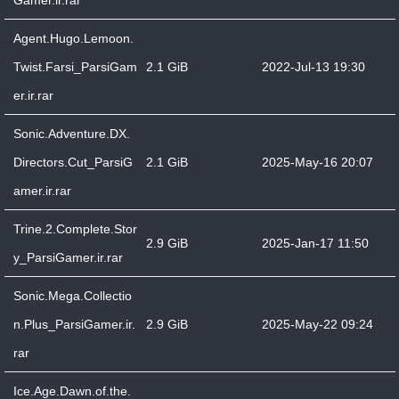
Gamer.ir.rar
Agent.Hugo.Lemoon.
Twist.Farsi_ParsiGam
2.1 GiB
2022-Jul-13 19:30
er.ir.rar
Sonic.Adventure.DX.
Directors.Cut_ParsiG
2.1 GiB
2025-May-16 20:07
amer.ir.rar
Trine.2.Complete.Stor
2.9 GiB
2025-Jan-17 11:50
y_ParsiGamer.ir.rar
Sonic.Mega.Collectio
n.Plus_ParsiGamer.ir.
2.9 GiB
2025-May-22 09:24
rar
Ice.Age.Dawn.of.the.