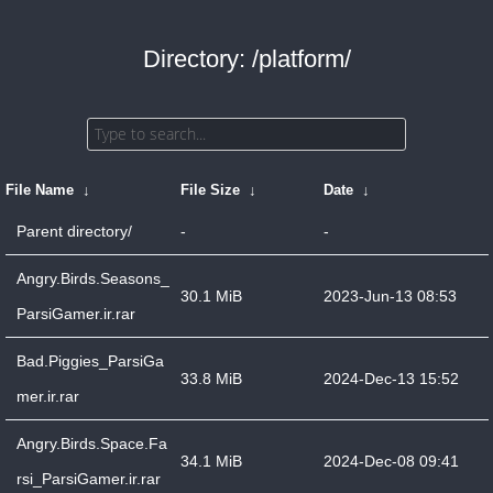
Directory: /platform/
File Name
↓
File Size
↓
Date
↓
Parent directory/
-
-
Angry.Birds.Seasons_
30.1 MiB
2023-Jun-13 08:53
ParsiGamer.ir.rar
Bad.Piggies_ParsiGa
33.8 MiB
2024-Dec-13 15:52
mer.ir.rar
Angry.Birds.Space.Fa
34.1 MiB
2024-Dec-08 09:41
rsi_ParsiGamer.ir.rar