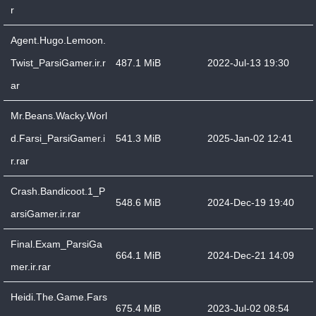
r
Agent.Hugo.Lemoon.
Twist_ParsiGamer.ir.r
487.1 MiB
2022-Jul-13 19:30
ar
Mr.Beans.Wacky.Worl
d.Farsi_ParsiGamer.i
541.3 MiB
2025-Jan-02 12:41
r.rar
Crash.Bandicoot.1_P
548.6 MiB
2024-Dec-19 19:40
arsiGamer.ir.rar
Final.Exam_ParsiGa
664.1 MiB
2024-Dec-21 14:09
mer.ir.rar
Heidi.The.Game.Fars
675.4 MiB
2023-Jul-02 08:54