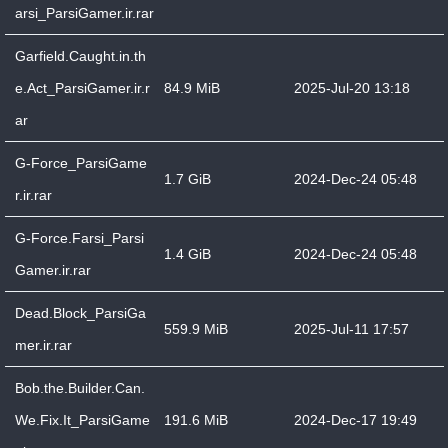
arsi_ParsiGamer.ir.rar
Garfield.Caught.in.th
e.Act_ParsiGamer.ir.r
84.9 MiB
2025-Jul-20 13:18
ar
G-Force_ParsiGame
1.7 GiB
2024-Dec-24 05:48
r.ir.rar
G-Force.Farsi_Parsi
1.4 GiB
2024-Dec-24 05:48
Gamer.ir.rar
Dead.Block_ParsiGa
559.9 MiB
2025-Jul-11 17:57
mer.ir.rar
Bob.the.Builder.Can.
We.Fix.It_ParsiGame
191.6 MiB
2024-Dec-17 19:49