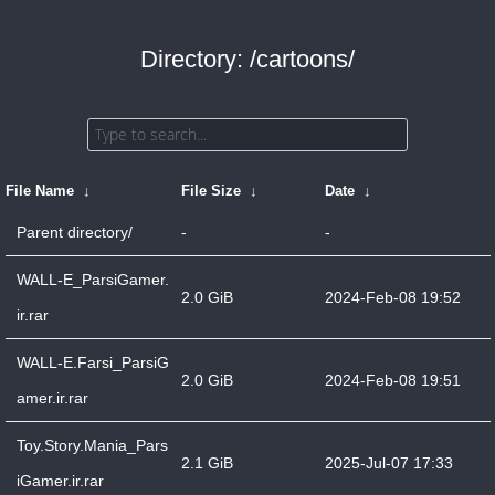
Directory: /cartoons/
File Name
↓
File Size
↓
Date
↓
Parent directory/
-
-
WALL-E_ParsiGamer.
2.0 GiB
2024-Feb-08 19:52
ir.rar
WALL-E.Farsi_ParsiG
2.0 GiB
2024-Feb-08 19:51
amer.ir.rar
Toy.Story.Mania_Pars
2.1 GiB
2025-Jul-07 17:33
iGamer.ir.rar