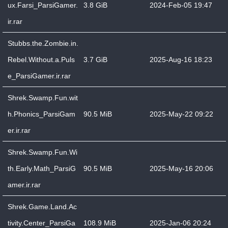
ux.Farsi_ParsiGamer.
3.8 GiB
2024-Feb-05 19:47
ir.rar
Stubbs.the.Zombie.in.
Rebel.Without.a.Puls
3.7 GiB
2025-Aug-16 18:23
e_ParsiGamer.ir.rar
Shrek.Swamp.Fun.wit
h.Phonics_ParsiGam
90.5 MiB
2025-May-22 09:22
er.ir.rar
Shrek.Swamp.Fun.Wi
th.Early.Math_ParsiG
90.5 MiB
2025-May-16 20:06
amer.ir.rar
Shrek.Game.Land.Ac
tivity.Center_ParsiGa
108.9 MiB
2025-Jan-06 20:24