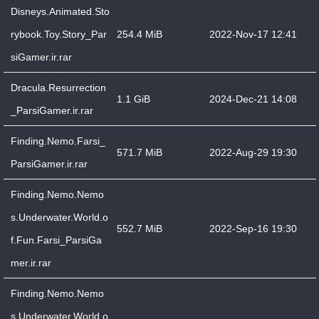
Disneys.Animated.Sto
rybook.Toy.Story_Par
254.4 MiB
2022-Nov-17 12:41
siGamer.ir.rar
Dracula.Resurrection
1.1 GiB
2024-Dec-21 14:08
_ParsiGamer.ir.rar
Finding.Nemo.Farsi_
571.7 MiB
2022-Aug-29 19:30
ParsiGamer.ir.rar
Finding.Nemo.Nemo
s.Underwater.World.o
552.7 MiB
2022-Sep-16 19:30
f.Fun.Farsi_ParsiGa
mer.ir.rar
Finding.Nemo.Nemo
s.Underwater.World.o