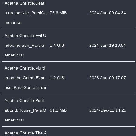
Agatha.Christie.Deat
h.on.the.Nile_ParsiGa
75.6 MiB
2024-Jan-09 04:34
mer.ir.rar
Agatha.Christie.Evil.U
nder.the.Sun_ParsiG
1.4 GiB
2024-Jan-19 13:54
amer.ir.rar
Agatha.Christie.Murd
er.on.the.Orient.Expr
1.2 GiB
2023-Jan-09 17:07
ess_ParsiGamer.ir.rar
Agatha.Christie.Peril.
at.End.House_ParsiG
61.1 MiB
2024-Dec-11 14:25
amer.ir.rar
Agatha.Christie.The.A