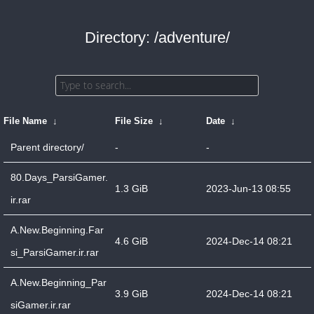
Directory: /adventure/
File Name
↓
File Size
↓
Date
↓
Parent directory/
-
-
80.Days_ParsiGamer.
1.3 GiB
2023-Jun-13 08:55
ir.rar
A.New.Beginning.Far
4.6 GiB
2024-Dec-14 08:21
si_ParsiGamer.ir.rar
A.New.Beginning_Par
3.9 GiB
2024-Dec-14 08:21
siGamer.ir.rar