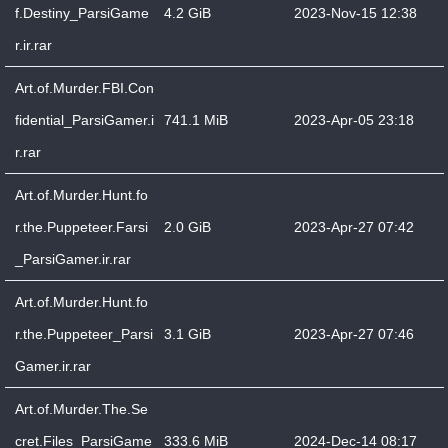
f.Destiny_ParsiGame
4.2 GiB
2023-Nov-15 12:38
r.ir.rar
Art.of.Murder.FBI.Con
fidential_ParsiGamer.i
741.1 MiB
2023-Apr-05 23:18
r.rar
Art.of.Murder.Hunt.fo
r.the.Puppeteer.Farsi
2.0 GiB
2023-Apr-27 07:42
_ParsiGamer.ir.rar
Art.of.Murder.Hunt.fo
r.the.Puppeteer_Parsi
3.1 GiB
2023-Apr-27 07:46
Gamer.ir.rar
Art.of.Murder.The.Se
cret.Files_ParsiGame
333.6 MiB
2024-Dec-14 08:17