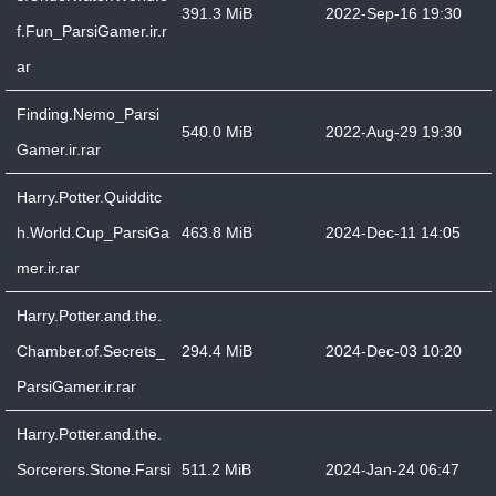
391.3 MiB
2022-Sep-16 19:30
f.Fun_ParsiGamer.ir.r
ar
Finding.Nemo_Parsi
540.0 MiB
2022-Aug-29 19:30
Gamer.ir.rar
Harry.Potter.Quidditc
h.World.Cup_ParsiGa
463.8 MiB
2024-Dec-11 14:05
mer.ir.rar
Harry.Potter.and.the.
Chamber.of.Secrets_
294.4 MiB
2024-Dec-03 10:20
ParsiGamer.ir.rar
Harry.Potter.and.the.
Sorcerers.Stone.Farsi
511.2 MiB
2024-Jan-24 06:47